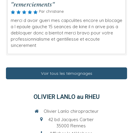
"remerciements"
Par christiane
merci d avoir gueri mes capculites encore un blocage
a l epaule gauche 15 seances de kine il n arive pas a
debloquer donc a bientot merci bravo pour votre
professionnialisme et gentillesse et ecoute
sincerement
Voir tous les témoignages
OLIVIER LANLO au RHEU
Olivier Lanlo chiropracteur
42 bd Jacques Cartier
35000
Rennes